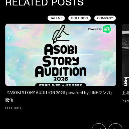
RELATED POSTS
TALENT
SOLUTION
COMPANY
『ASOBI STORY AUDITION 2026 powered by LINEマンガ』
上
開催
2026
2026.08.05