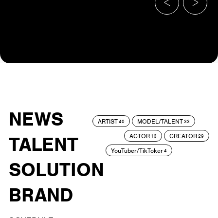
NEWS
ARTIST
MODEL/TALENT
40
33
ACTOR
CREATOR
TALENT
13
29
YouTuber/TikToker
4
SOLUTION
BRAND