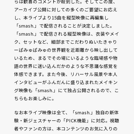
らは歓喜のコメントが殺到した。そしてこの度、
アーカイブ公開に対しての多くのご要望にお応え
し、本ライブより15曲を縦型映像に再編集し
「smash.」で配信されることが決定しました。
「smash.」で配信される縦型映像は、衣装やメイ
ク、セットなど、細部までこだわりぬいたきゃり
ーぱみゅぱみゅの世界観を近距離から映し出して
いるため、まるでその場にいるような臨場感や物
語の世界に迷い込んだかのような不思議な感覚を
体感できます。また今後、リハーサル風景や本人
インタビューがふんだんに盛り込まれたメイキン
グ映像も「smash.」にて独占公開されるので、こ
ちらもお楽しみに。
なお本ライブ映像は全て、「smash.」独自の新体
験・新ジェスチャーの「PICK機能」に対応。視聴
者やファンの方は、本コンテンツのお気に入りの