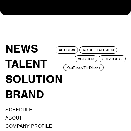
NEWS
ARTIST
MODEL/TALENT
40
33
ACTOR
CREATOR
TALENT
13
29
YouTuber/TikToker
4
SOLUTION
BRAND
SCHEDULE
ABOUT
COMPANY PROFILE