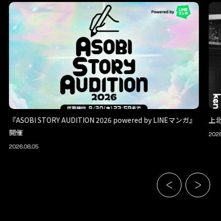
『ASOBI STORY AUDITION 2026 powered by LINEマンガ』
上
開催
2026
2026.08.05