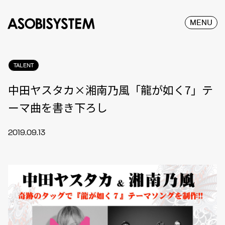
MENU
TALENT
中田ヤスタカ×湘南乃風「龍が如く7」テ
ーマ曲を書き下ろし
2019.09.13