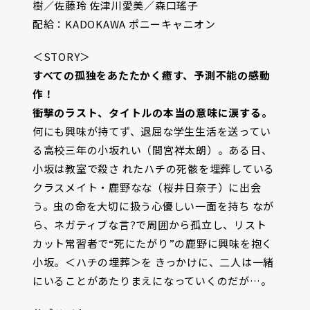
樹／佐藤玲 佐津川愛美／森口瑤子
配給：KADOKAWA ポニーキャニオン
＜STORY＞
すべての孤独をあたたかく癒す、予測不能の感動
作！
衝撃のラスト、タイトルの本当の意味に涙する。
何にも興味が持てず、退屈な学生生活を送ってい
る高校三年の小坂れい（間宮祥太朗）。ある日、
小坂は教室で殺さ れたハチの死骸を埋葬している
クラスメイト・鹿野なな（桜井日奈子）に出会
う。虫の命を大切に扱う心優しい一面を持ち なが
ら、ネガティブな言?で周囲から孤立し、リスト
カット常習者で“死にたがり”の鹿野に興味を抱く
小坂。＜ハチの埋葬＞を きっかけに、二人は一緒
にいることがあたりまえになっていくのだが…。