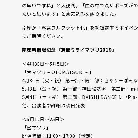
の早いですね」と太鼓判。「曲の中で決めポーズが
たいと思います」と意気込みを語りました。
南座が「客席フルフラット化」を初披露する本イベ
にご期待ください。
南座新開場記念『京都ミライマツリ2019』
＜4月30日〜5月5日＞
「音マツリ – OTOMATSURI – 」
4月30日（火・祝） 第一部・第二部：きゃりーぱみゅ
5月3日（金・祝） 第一部：神田松之丞 第二部：m-flo 
5月4日（土・祝） 第二部：DAISHI DANCE & →Pia-n
他、出演者や詳細は後日発表
＜5月12日〜25日＞
「昼マツリ」
開場時間：11:00～17:30 （予定）