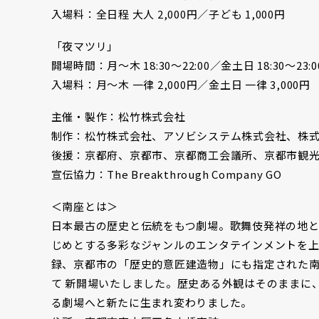
入場料：全日程 大人 2,000円／子ども 1,000円
「夜マツリ」
開場時間：月〜木 18:30〜22:00／金土日 18:30～23
入場料：月〜木 一律 2,000円／金土日 一律 3,000円
主催・製作：松竹株式会社
制作：松竹株式会社、アソビシステム株式会社、株
後援：京都府、京都市、京都商工会議所、京都市観
宣伝協力：The Breakthrough Company GO
＜南座とは＞
日本最古の歴史と伝統をもつ劇場。歌舞伎発祥の地と
じめとする多彩なジャンルのエンタテインメントを上
録、京都市の「歴史的意匠建造物」にも指定された南
て 新開場いたしました。歴史ある外観はそのままに
る劇場へと新たに生まれ変わりました。