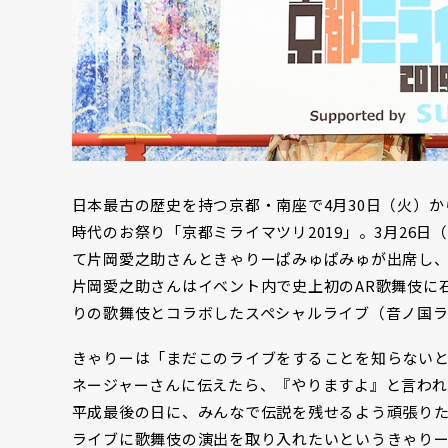
日本最古の歴史を持つ京都・南座で4月30日（火）か
時代のお祭り「京都ミライマツリ2019」。3月26
て片岡愛之助さんときゃりーぱみゅぱみゅが出席し
片岡愛之助さんはイベント内で史上初のAR歌舞伎に
りの歌舞伎とコラボしたスペシャルライブ（音ノ国ライ
きゃりーは「まだこのライブをすることを知らない
ネージャーさんに伝えたら、『やりますよ』と言われ
平成最後の日に、みんなで伝説を残せるよう頑張り
ライブに歌舞伎の演出を取り入れたいというきゃり