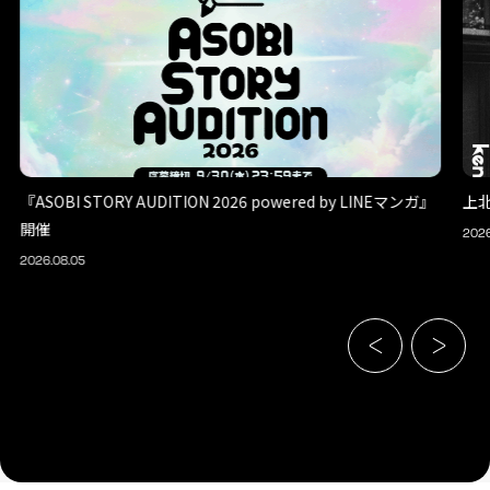
『ASOBI STORY AUDITION 2026 powered by LINEマンガ』
上
開催
2026
2026.08.05