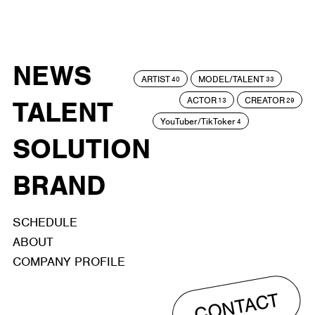
NEWS
ARTIST
MODEL/TALENT
40
33
ACTOR
CREATOR
TALENT
13
29
YouTuber/TikToker
4
SOLUTION
BRAND
SCHEDULE
ABOUT
COMPANY PROFILE
CONTACT