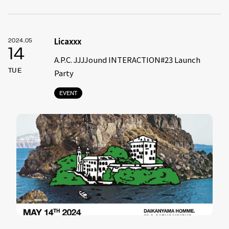
Licaxxx
2024.05
14
A.P.C. JJJJound INTERACTION#23 Launch
TUE
Party
EVENT