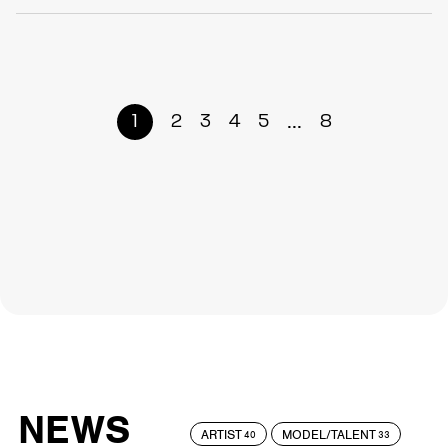
...
1
2
3
4
5
8
NEWS
ARTIST
MODEL/TALENT
40
33