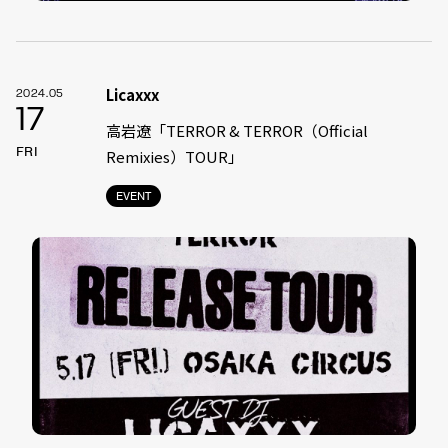
Licaxxx
2024.05
17
高岩遼「TERROR & TERROR（Official
FRI
Remixies）TOUR」
EVENT