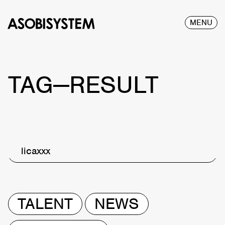
MENU
TAG—RESULT
licaxxx
TALENT
NEWS