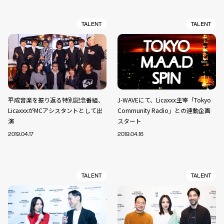
TALENT
TALENT
平成音楽を振り返る特別記念番組、
J-WAVEにて、Licaxxx主宰「Tokyo
LicaxxxがMCアシスタントとして出
Community Radio」との連動企画
演
スタート
2019.04.17
2019.04.16
TALENT
TALENT