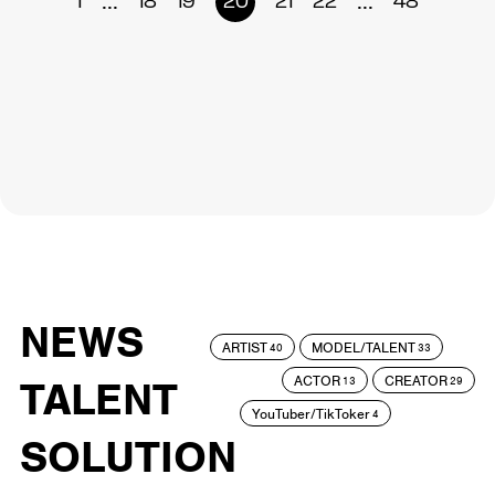
...
...
1
18
19
20
21
22
48
NEWS
ARTIST
MODEL/TALENT
40
33
ACTOR
CREATOR
TALENT
13
29
YouTuber/TikToker
4
SOLUTION