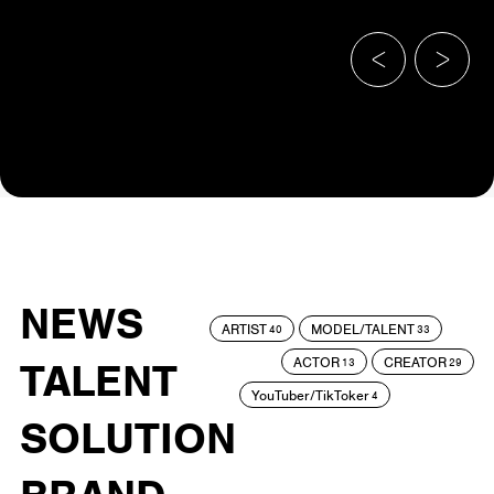
NEWS
ARTIST
MODEL/TALENT
40
33
ACTOR
CREATOR
TALENT
13
29
YouTuber/TikToker
4
SOLUTION