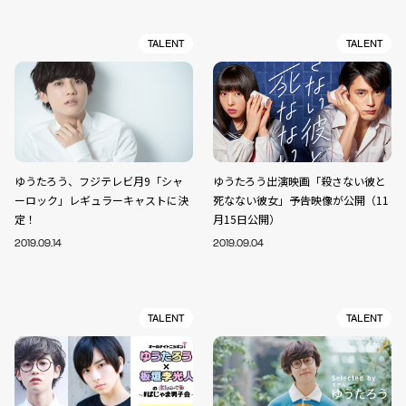
TALENT
TALENT
ゆうたろう、フジテレビ月9「シャ
ゆうたろう出演映画「殺さない彼と
ーロック」レギュラーキャストに決
死なない彼女」予告映像が公開（11
定！
月15日公開）
2019.09.14
2019.09.04
TALENT
TALENT