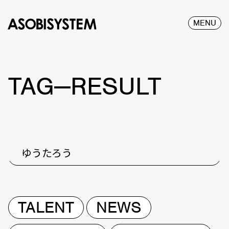
MENU
TAG—RESULT
ゆうたろう
TALENT
NEWS