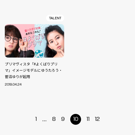
TALENT
プリマヴィスタ「#よくばりプリ
マ」イメージモデルにゆうたろう・
菅沼ゆりが起用
2019.04.24
...
1
8
9
10
11
12