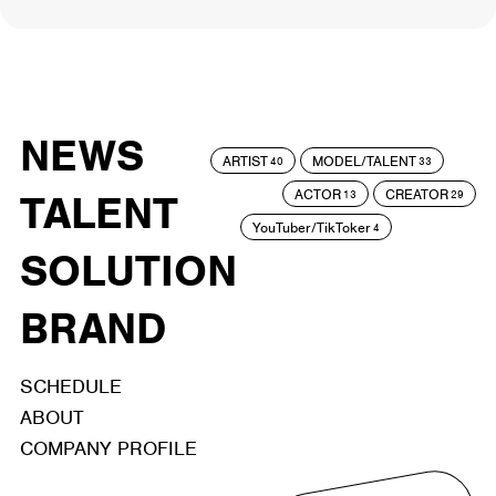
NEWS
ARTIST
MODEL/TALENT
40
33
ACTOR
CREATOR
TALENT
13
29
YouTuber/TikToker
4
SOLUTION
BRAND
SCHEDULE
ABOUT
COMPANY PROFILE