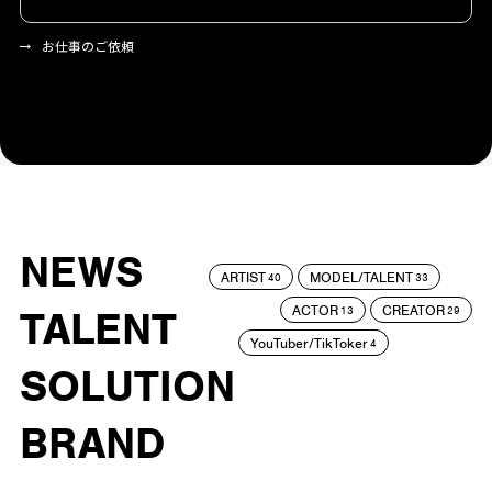
お仕事のご依頼
NEWS
ARTIST
MODEL/TALENT
40
33
ACTOR
CREATOR
TALENT
13
29
YouTuber/TikToker
4
SOLUTION
BRAND