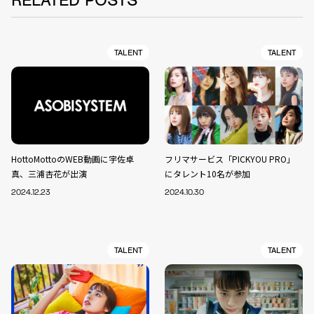
RELATED POSTS
TALENT
TALENT
HottoMottoのWEB動画に宇佐卓
フリマサービス「PICKYOU PRO」
真、三浦杏花が出演
にタレント10名が参加
2024.12.23
2024.10.30
TALENT
TALENT