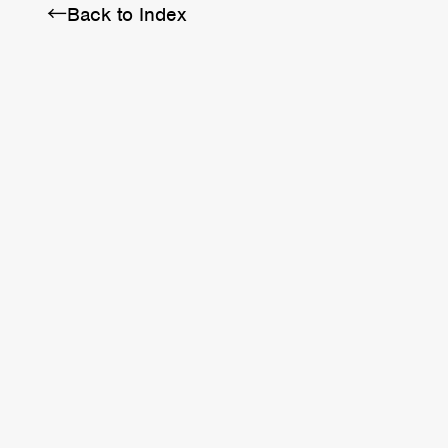
←Back to Index
Twitter
Instagram
Facebook
YouTube
Discord
Note
LINE
TAGS