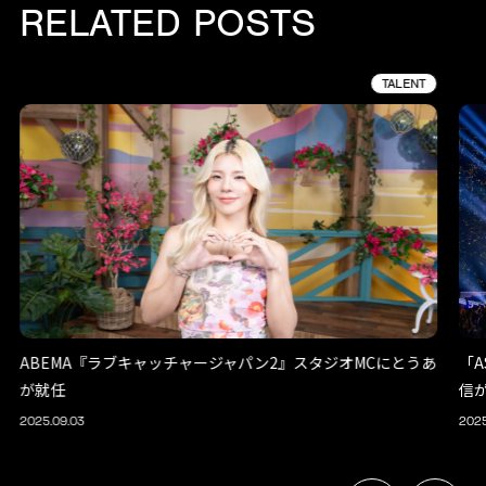
RELATED POSTS
TALENT
ABEMA『ラブキャッチャージャパン2』スタジオMCにとうあ
「A
が就任
信
2025.09.03
2025