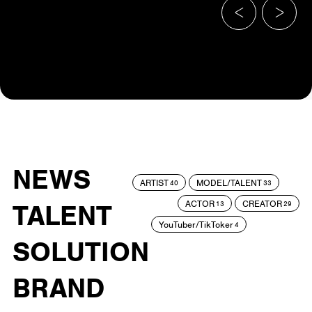
NEWS
ARTIST
MODEL/TALENT
40
33
ACTOR
CREATOR
TALENT
13
29
YouTuber/TikToker
4
SOLUTION
BRAND