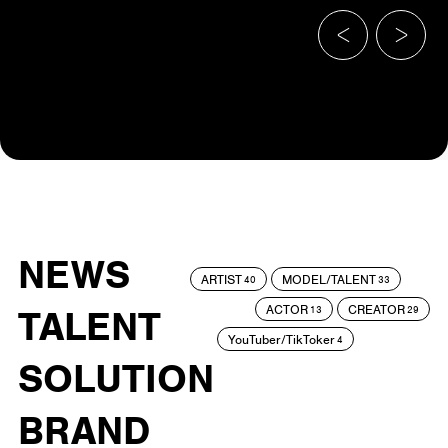
NEWS
ARTIST
MODEL/TALENT
40
33
ACTOR
CREATOR
TALENT
13
29
YouTuber/TikToker
4
SOLUTION
BRAND