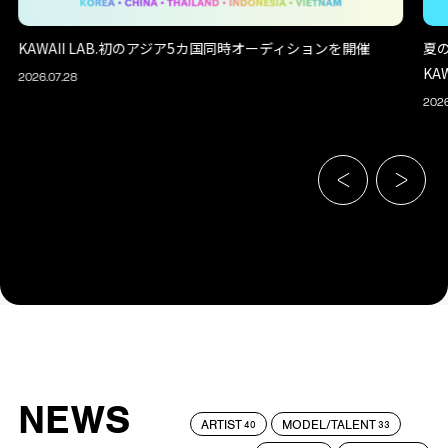
KAWAII LAB.初のアジア5カ国同時オーディションを開催
夏
KA
2026.07.28
2026
NEWS
ARTIST
MODEL/TALENT
40
33