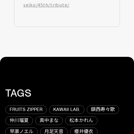
seiko/45th/tribute/
TAGS
FRUITS ZIPPER
KAWAII LAB.
鎮西寿々歌
仲川瑠夏
真中まな
松本かれん
早瀬ノエル
月足天音
櫻井優衣