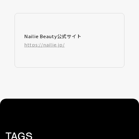
Nailie Beauty公式サイト
https://nailie.jp/
TAGS