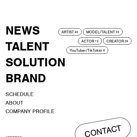
NEWS
ARTIST
MODEL/TALENT
40
33
ACTOR
CREATOR
TALENT
13
29
YouTuber/TikToker
4
SOLUTION
BRAND
SCHEDULE
ABOUT
COMPANY PROFILE
CONTACT