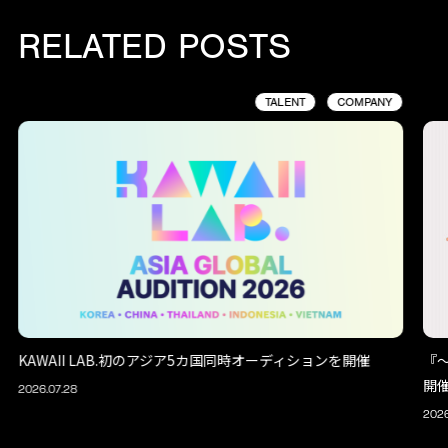
RELATED POSTS
TALENT
COMPANY
KAWAII LAB.初のアジア5カ国同時オーディションを開催
『～
開
2026.07.28
2026