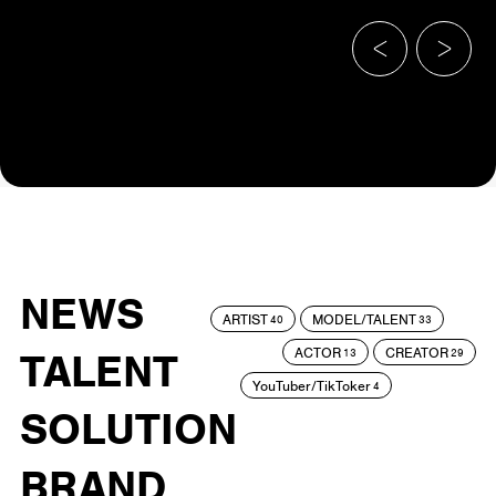
NEWS
ARTIST
MODEL/TALENT
40
33
ACTOR
CREATOR
TALENT
13
29
YouTuber/TikToker
4
SOLUTION
BRAND