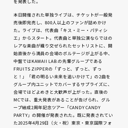
を発表した。
本日開催された単独ライブは、チケットが一般発
売後即完売し、800人以上のファンが詰めかけ
た。ライブは、代表曲「キス・ミー・パティシ
エ」からスタート。代表曲と単独公演ならではの
レアな楽曲が織り交ぜられたセットリストに、開
始直後から満員の会場のボルテージが上がる中、
中盤ではKAWAII LAB.の先輩グループである
FRUITS ZIPPERの「ずっと、ずっと、ずっ
と！」「君の明るい未来を追いかけて」の2曲を
グループ内ユニットでカバーするサプライズに、
会場ではどよめきと大歓声が上がった。直後の
MCでは、重大発表があることが告げられ、グル
ープ結成2周年記念ツアー「CANDY CANDY
PARTY」の開催が発表された。既に発表されてい
た2025年4月29日（火・祝）東京・東京国際フォ