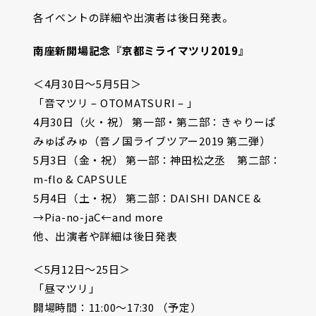
各イベントの詳細や出演者は後日発表。
南座新開場記念『京都ミライマツリ2019』
＜4月30日〜5月5日＞
「音マツリ – OTOMATSURI – 」
4月30日（火・祝） 第一部・第二部：きゃりーぱ
みゅぱみゅ（音ノ国ライブツアー2019 第二弾）
5月3日（金・祝） 第一部：神田松之丞 第二部：
m-flo & CAPSULE
5月4日（土・祝） 第二部：DAISHI DANCE &
→Pia-no-jaC←and more
他、出演者や詳細は後日発表
＜5月12日〜25日＞
「昼マツリ」
開場時間：11:00～17:30 （予定）