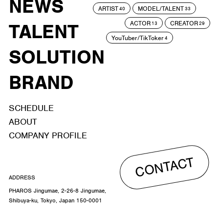
NEWS
ARTIST
MODEL/TALENT
40
33
ACTOR
CREATOR
TALENT
13
29
YouTuber/TikToker
4
SOLUTION
BRAND
SCHEDULE
ABOUT
COMPANY PROFILE
CONTACT
ADDRESS
PHAROS Jingumae, 2-26-8 Jingumae,
Shibuya-ku, Tokyo, Japan 150-0001