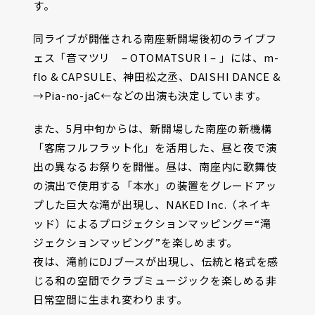
す。
同ライブが開催される南座新開場後初のライブフ
ェス「音マツリ – OTOMATSUR I – 」には、m-
flo & CAPSULE、神田松之丞、DAISHI DANCE &
→Pia-no-jaC←などの出演も決定しています。
また、5月中旬からは、新開場した南座の新機構
「客席フルフラット化」を活用した、昼と夜で演
出の異なるお祭りを開催。昼は、南座内に歌舞伎
の演出で使用する「本水」の装置をグレードアッ
プした巨大な滝が出現し、NAKED Inc.（ネイキ
ッド）によるプロジェクションマッピング＝“滝
ジェクションマッピング”を楽しめます。
夜は、滝前にDJブースが出現し、伝統と格式を感
じる和の空間でクラブミュージックを楽しめる非
日常空間に生まれ変わります。