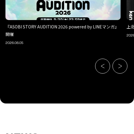
『ASOBI STORY AUDITION 2026 powered by LINEマンガ』
上
開催
2026
2026.08.05