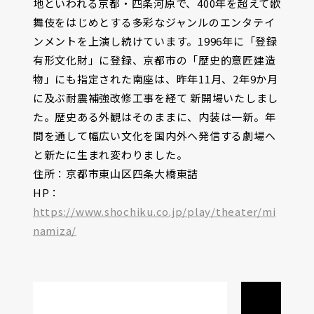
地といわれる京都・四条河原で、400年を超えて歌
舞伎をはじめとする多彩なジャンルのエンタテイ
ンメントを上演し続けています。1996年に「登録
有形文化財」に登録、京都市の「歴史的意匠建造
物」にも指定された南座は、昨年11月、2年9か月
に及ぶ耐震補強改修工事を経て 新開場いたしまし
た。歴史ある外観はそのままに、内装は一新。年
間を通して幅広い文化を国内外へ発信する劇場へ
と新たに生まれ変わりました。
住所：京都市東山区四条大橋東詰
HP：
https://www.shochiku.co.jp/play/theater/mi
namiza/