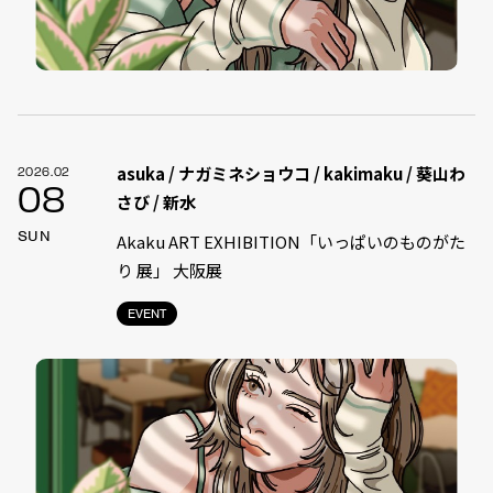
asuka / ナガミネショウコ / kakimaku / 葵山わ
2026.02
08
さび / 新水
SUN
Akaku ART EXHIBITION「いっぱいのものがた
り 展」 大阪展
EVENT