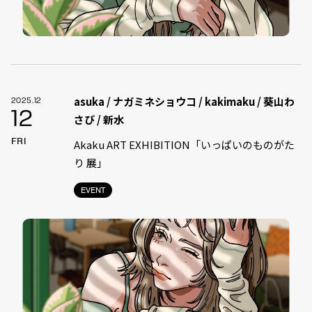
asuka / ナガミネショウコ / kakimaku / 葵山わ
2025.12
12
さび / 新水
FRI
Akaku ART EXHIBITION「いっぱいのものがた
り 展」
EVENT