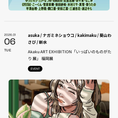
asuka / ナガミネショウコ / kakimaku / 葵山わ
2026.01
06
さび / 新水
TUE
Akaku ART EXHIBITION「いっぱいのものがた
り 展」 福岡展
EVENT