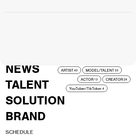
NEWS
ARTIST
MODEL/TALENT
40
33
ACTOR
CREATOR
TALENT
13
29
YouTuber/TikToker
4
SOLUTION
BRAND
SCHEDULE