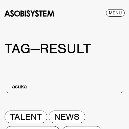
MENU
TAG—RESULT
asuka
TALENT
NEWS