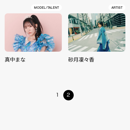
MODEL/TALENT
ARTIST
真中まな
砂月凜々香
1
2