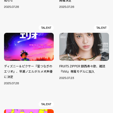
知らせ
開催決定
2025.07.28
2025.07.28
TALENT
TALENT
ディズニー＆ピクサー『星つなぎの
FRUITS ZIPPER 鎮西寿々歌、雑誌
エリオ』、早瀬ノエルがカメオ声優
『ViVi』専属モデルに加入
に決定
2025.07.23
2025.07.28
TALENT