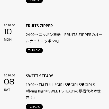
TV.RADIO
FRUITS ZIPPER
2026.08
10
24:00〜 ニッポン放送「FRUITS ZIPPERのオー
MON
ルナイトニッポンX」
TV.RADIO
SWEET STEADY
2026.08
08
19:00〜 FM FUJI「GIRLS♥GIRLS♥GIRLS
SAT
=flying high= SWEET STEADYの原宿代々木世
界！」
TV.RADIO