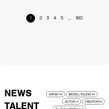
...
1
2
3
4
5
180
NEWS
ARTIST
MODEL/TALENT
40
33
ACTOR
CREATOR
TALENT
13
29
YouTuber/TikToker
4