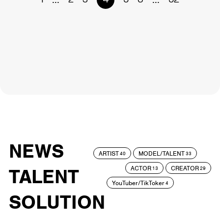
1
2
3
4
5
6
52
NEWS
ARTIST
MODEL/TALENT
40
33
ACTOR
CREATOR
TALENT
13
29
YouTuber/TikToker
4
SOLUTION