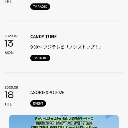
FRI
TV.RADIO
CANDY TUNE
2026.07
13
9:00〜 フジテレビ「ノンストップ！」
MON
TV.RADIO
2026.08
ASOBIEXPO 2026
18
EVENT
TUE