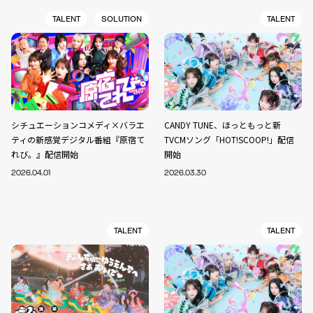
TALENT
SOLUTION
TALENT
シチュエーションコメディ×バラエ
CANDY TUNE、ほっともっと新
ティの新感覚デジタル番組『原宿て
TVCMソング「HOT!SCOOP!」配信
れび。』配信開始
開始
2026.04.01
2026.03.30
TALENT
TALENT