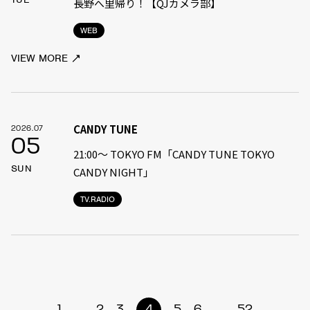
長野へ里帰り！【QJカメラ部】
WEB
VIEW MORE
CANDY TUNE
2026.07
05
21:00〜 TOKYO FM「CANDY TUNE TOKYO
SUN
CANDY NIGHT」
TV.RADIO
...
...