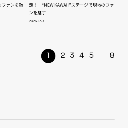
地のファンを魅
走！ “NEW KAWAII”ステージで現地のファ
ンを魅了
2025.11.30
...
1
2
3
4
5
8