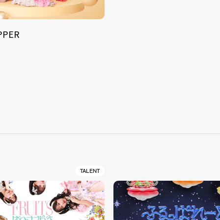
IPPER
S
TALENT