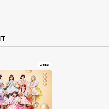
NT
ARTIST