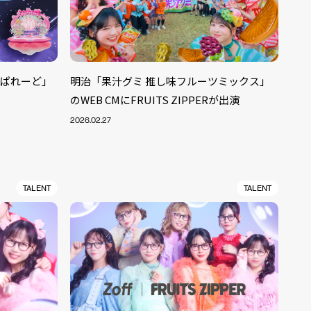
るっぱれーど」
明治「果汁グミ 推し味フルーツミックス」
のWEB CMにFRUITS ZIPPERが出演
2026.02.27
TALENT
TALENT