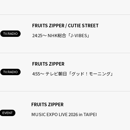
FRUITS ZIPPER / CUTIE STREET
TV.RADIO
24:25〜 NHK総合「J-VIBES」
FRUITS ZIPPER
TV.RADIO
4:55〜 テレビ朝日「グッド！モーニング」
FRUITS ZIPPER
EVENT
MUSIC EXPO LIVE 2026 in TAIPEI