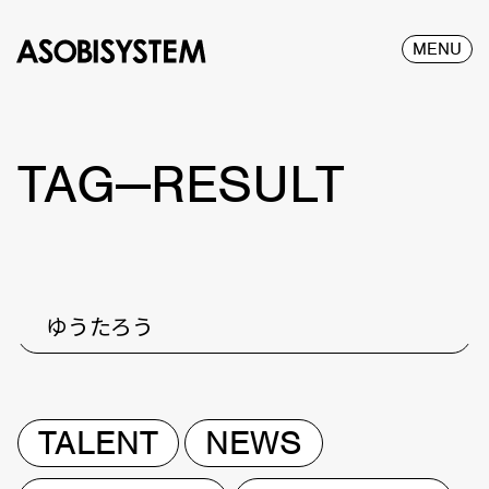
MENU
TAG—RESULT
ゆうたろう
TALENT
NEWS