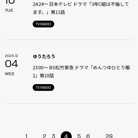
10
24:24〜 日本テレビ ドラマ「3年C組は不倫して
TUE
ます。」第11話
TV.RADIO
ゆうたろう
2024.12
04
23:00〜 BS松竹東急 ドラマ「めんつゆひとり飯
WED
2」第10話
TV.RADIO
...
...
1
2
3
4
5
6
29