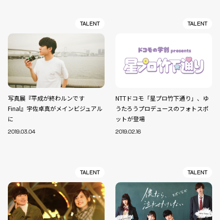
TALENT
TALENT
写真展『平成が終わルンです
NTTドコモ「星プロ竹下通り」、ゆ
Final』宇佐卓真がメインビジュアル
うたろうプロデュースのフォトスポ
に
ットが登場
2019.03.04
2019.02.16
TALENT
TALENT