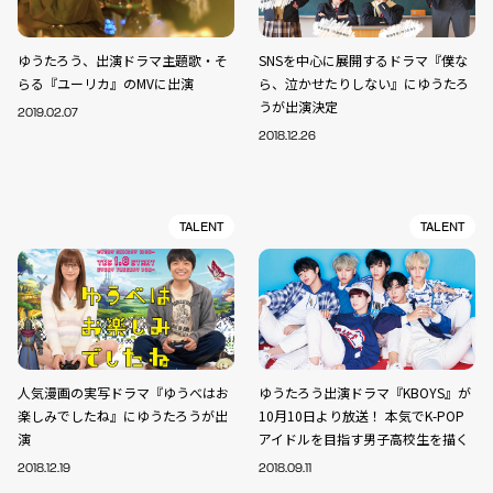
ゆうたろう、出演ドラマ主題歌・そ
SNSを中心に展開するドラマ『僕な
らる『ユーリカ』のMVに出演
ら、泣かせたりしない』にゆうたろ
うが出演決定
2019.02.07
2018.12.26
TALENT
TALENT
人気漫画の実写ドラマ『ゆうべはお
ゆうたろう出演ドラマ『KBOYS』が
楽しみでしたね』にゆうたろうが出
10月10日より放送！ 本気でK-POP
演
アイドルを目指す男子高校生を描く
2018.12.19
2018.09.11