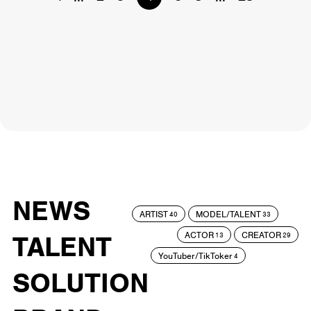
NEWS
ARTIST
MODEL/TALENT
40
33
ACTOR
CREATOR
TALENT
13
29
YouTuber/TikToker
4
SOLUTION