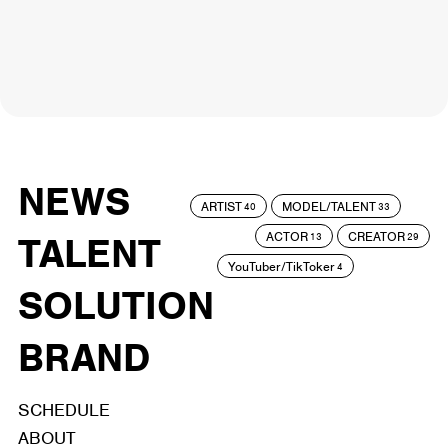
NEWS
ARTIST
MODEL/TALENT
40
33
ACTOR
CREATOR
TALENT
13
29
YouTuber/TikToker
4
SOLUTION
BRAND
SCHEDULE
ABOUT