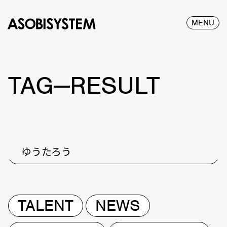
MENU
TAG—RESULT
ゆうたろう
TALENT
NEWS