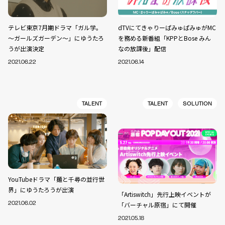
テレビ東京7月期ドラマ「ガル学。
dTVにてきゃりーぱみゅぱみゅがMC
～ガールズガーデン～」にゆうたろ
を務める新番組「KPPとBose みん
うが出演決定
なの放課後」配信
2021.06.22
2021.06.14
TALENT
TALENT
SOLUTION
YouTubeドラマ「麺と千尋の並行世
界」にゆうたろうが出演
「Artiswitch」先行上映イベントが
2021.06.02
「バーチャル原宿」にて開催
2021.05.18