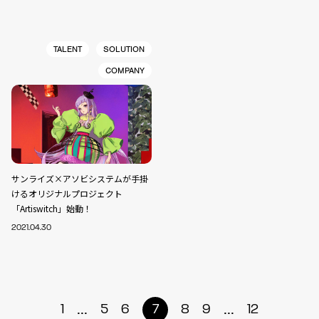
TALENT
SOLUTION
COMPANY
サンライズ×アソビシステムが手掛
けるオリジナルプロジェクト
「Artiswitch」始動！
2021.04.30
...
...
1
5
6
7
8
9
12