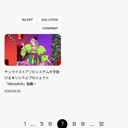
TALENT
SOLUTION
COMPANY
サンライズ×アソビシステムが手掛
けるオリジナルプロジェクト
「Artiswitch」始動！
2021.04.30
...
...
1
5
6
7
8
9
12