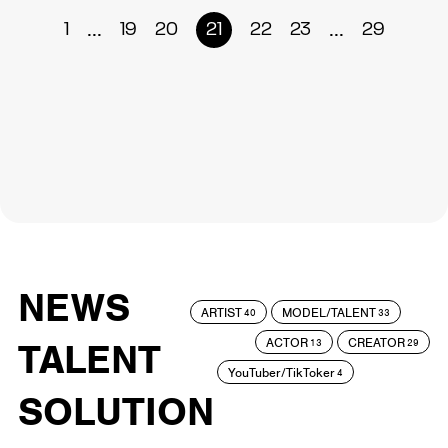
...
...
1
19
20
21
22
23
29
NEWS
ARTIST
MODEL/TALENT
40
33
ACTOR
CREATOR
TALENT
13
29
YouTuber/TikToker
4
SOLUTION