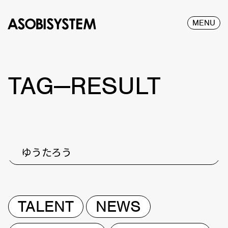
MENU
TAG—RESULT
ゆうたろう
TALENT
NEWS