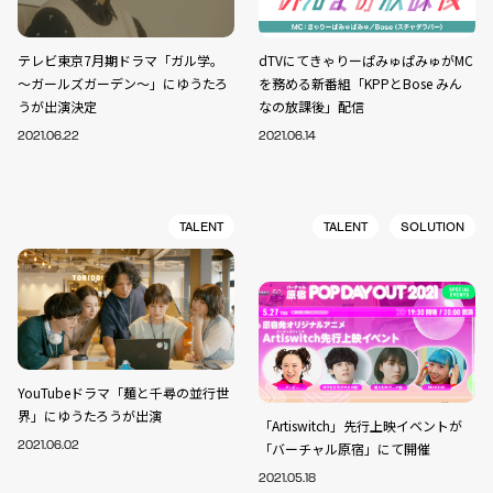
テレビ東京7月期ドラマ「ガル学。
dTVにてきゃりーぱみゅぱみゅがMC
～ガールズガーデン～」にゆうたろ
を務める新番組「KPPとBose みん
うが出演決定
なの放課後」配信
2021.06.22
2021.06.14
TALENT
TALENT
SOLUTION
YouTubeドラマ「麺と千尋の並行世
界」にゆうたろうが出演
「Artiswitch」先行上映イベントが
2021.06.02
「バーチャル原宿」にて開催
2021.05.18