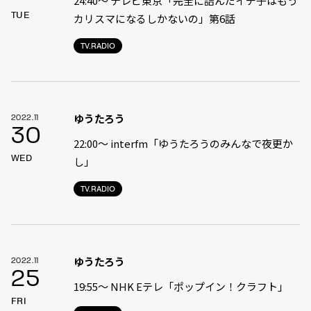
24:40〜 テレビ東京「完全に詰んだイチ子はもう
TUE
カリスマになるしかないの」第6話
TV.RADIO
ゆうたろう
2022.11
30
22:00〜 interfm「ゆうたろうのみんなで夜更か
WED
し」
TV.RADIO
ゆうたろう
2022.11
25
19:55〜 NHK Eテレ「ポップイン！クラフト」
FRI