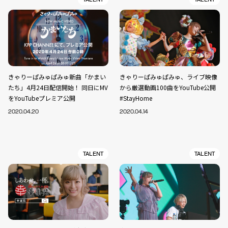
きゃりーぱみゅぱみゅ新曲「かまい
きゃりーぱみゅぱみゅ、ライブ映像
たち」4月24日配信開始！ 同日にMV
から厳選動画100曲をYouTube公開
をYouTubeプレミア公開
#StayHome
2020.04.20
2020.04.14
TALENT
TALENT