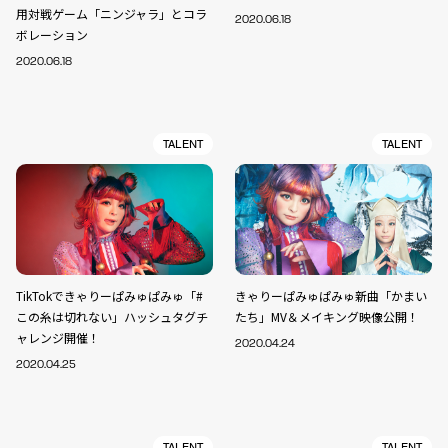
用対戦ゲーム「ニンジャラ」とコラ
2020.06.18
ボレーション
2020.06.18
TALENT
TALENT
TikTokできゃりーぱみゅぱみゅ「#
きゃりーぱみゅぱみゅ新曲「かまい
この糸は切れない」ハッシュタグチ
たち」MV＆メイキング映像公開！
ャレンジ開催！
2020.04.24
2020.04.25
TALENT
TALENT