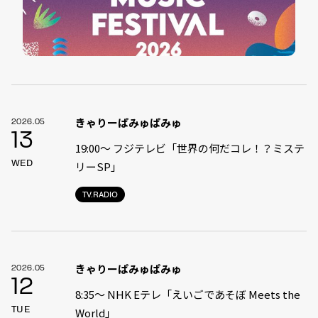
きゃりーぱみゅぱみゅ
2026.05
13
19:00〜 フジテレビ「世界の何だコレ！？ミステ
WED
リーSP」
TV.RADIO
きゃりーぱみゅぱみゅ
2026.05
12
8:35〜 NHK Eテレ「えいごであそぼ Meets the
TUE
World」