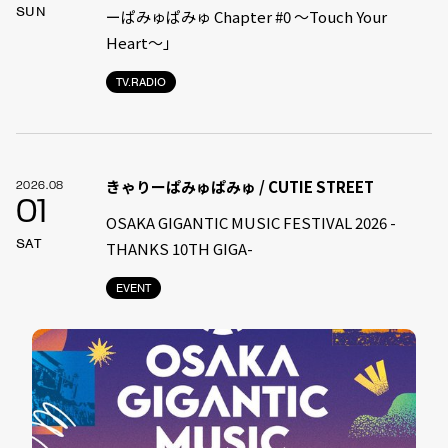
SUN
ーぱみゅぱみゅ Chapter #0 〜Touch Your
Heart〜」
TV.RADIO
きゃりーぱみゅぱみゅ / CUTIE STREET
2026.08
01
OSAKA GIGANTIC MUSIC FESTIVAL 2026 -
SAT
THANKS 10TH GIGA-
EVENT