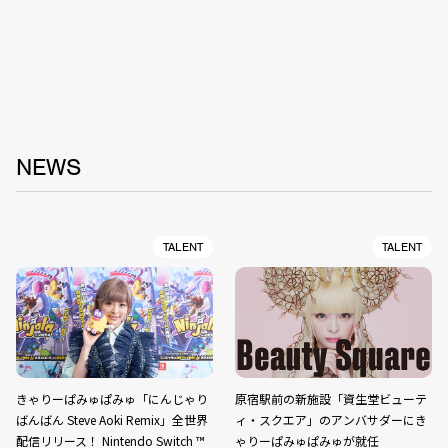
NEWS
TALENT
TALENT
きゃりーぱみゅぱみゅ「にんじゃり
原宿駅前の新施設「資生堂ビューテ
ばんばん Steve Aoki Remix」全世界
ィ・スクエア」のアンバサダーにき
配信リリース！ Nintendo Switch ™️
ゃりーぱみゅぱみゅが就任