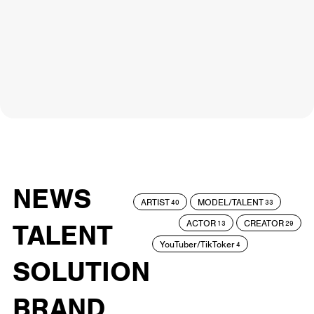
NEWS
ARTIST
MODEL/TALENT
40
33
ACTOR
CREATOR
TALENT
13
29
YouTuber/TikToker
4
SOLUTION
BRAND