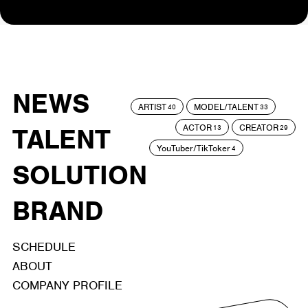
NEWS
ARTIST
MODEL/TALENT
40
33
ACTOR
CREATOR
TALENT
13
29
YouTuber/TikToker
4
SOLUTION
BRAND
SCHEDULE
ABOUT
COMPANY PROFILE