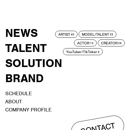
NEWS
ARTIST
MODEL/TALENT
40
33
ACTOR
CREATOR
TALENT
13
29
YouTuber/TikToker
4
SOLUTION
BRAND
SCHEDULE
ABOUT
COMPANY PROFILE
CONTACT