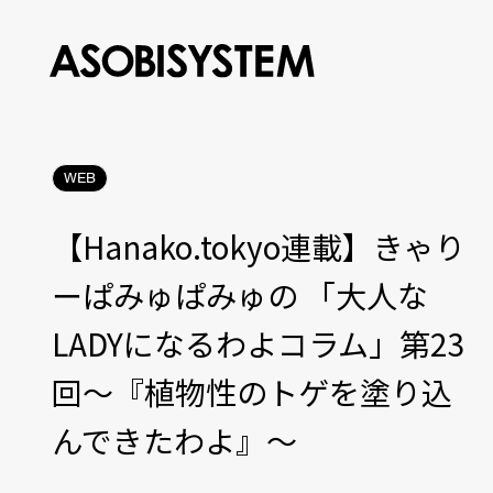
WEB
【Hanako.tokyo連載】きゃり
ーぱみゅぱみゅの 「大人な
LADYになるわよコラム」第23
回〜『植物性のトゲを塗り込
んできたわよ』〜