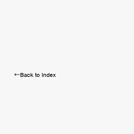
BRA
SCHEDULE
ABOUT
←Back to Index
Twitter
Instagram
Facebook
YouTube
Discord
Note
LINE