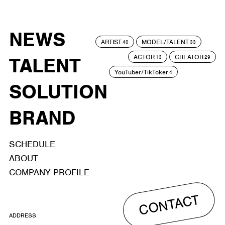
NEWS
ARTIST
MODEL/TALENT
40
33
ACTOR
CREATOR
TALENT
13
29
YouTuber/TikToker
4
SOLUTION
BRAND
SCHEDULE
ABOUT
COMPANY PROFILE
CONTACT
ADDRESS