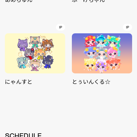
IP
IP
にゃんすと
とぅいんくる☆
SCHEDULE