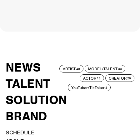
NEWS
ARTIST
MODEL/TALENT
40
33
ACTOR
CREATOR
TALENT
13
29
YouTuber/TikToker
4
SOLUTION
BRAND
SCHEDULE