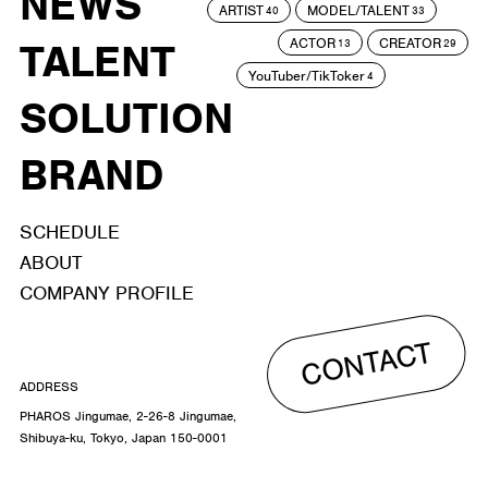
NEWS
ARTIST
MODEL/TALENT
40
33
ACTOR
CREATOR
TALENT
13
29
YouTuber/TikToker
4
SOLUTION
BRAND
SCHEDULE
ABOUT
COMPANY PROFILE
CONTACT
ADDRESS
PHAROS Jingumae, 2-26-8 Jingumae,
Shibuya-ku, Tokyo, Japan 150-0001