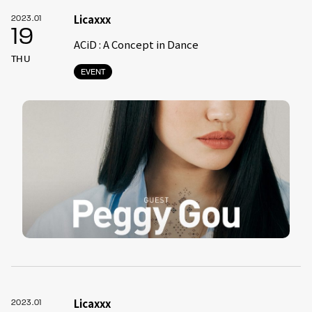
Licaxxx
2023.01
19
ACiD : A Concept in Dance
THU
EVENT
Licaxxx
2023.01