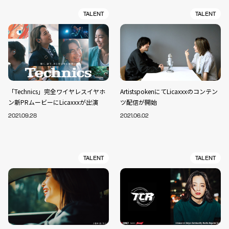
TALENT
TALENT
「Technics」完全ワイヤレスイヤホ
ArtistspokenにてLicaxxxのコンテン
ン新PRムービーにLicaxxxが出演
ツ配信が開始
2021.09.28
2021.06.02
TALENT
TALENT