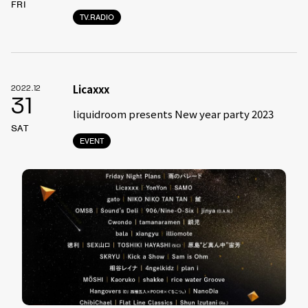
FRI
TV.RADIO
Licaxxx
2022.12
31
liquidroom presents New year party 2023
SAT
EVENT