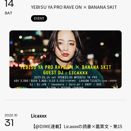
14
YEBISU YA PRO RAVE ON × BANANA SKIT
SAT
EVENT
Licaxxx
2022.10
31
【@DIME連載】Licaxxxの読書×鑑賞文・第15