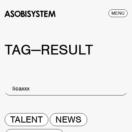
MENU
TAG—RESULT
licaxxx
TALENT
NEWS