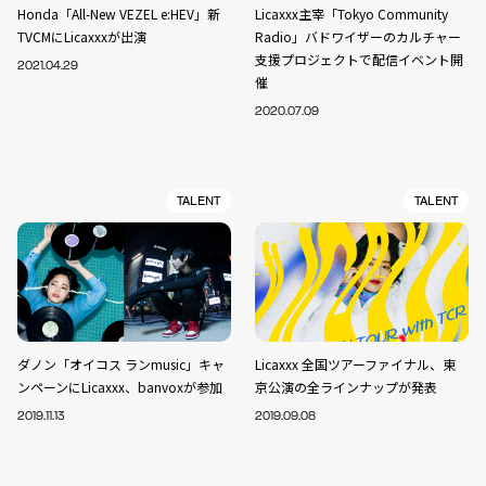
Honda「All-New VEZEL e:HEV」新
Licaxxx主宰「Tokyo Community
TVCMにLicaxxxが出演
Radio」バドワイザーのカルチャー
支援プロジェクトで配信イベント開
2021.04.29
催
2020.07.09
TALENT
TALENT
ダノン「オイコス ランmusic」キャ
Licaxxx 全国ツアーファイナル、東
ンペーンにLicaxxx、banvoxが参加
京公演の全ラインナップが発表
2019.11.13
2019.09.08