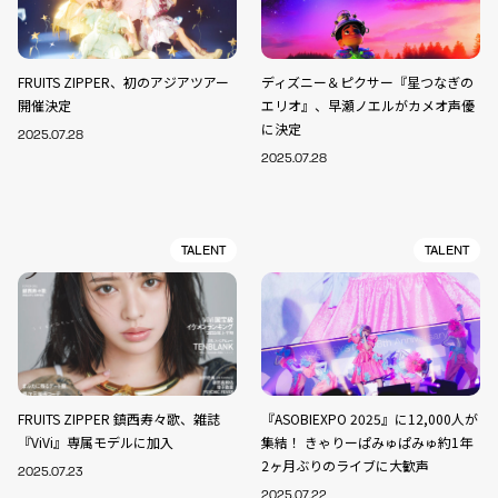
FRUITS ZIPPER、初のアジアツアー
ディズニー＆ピクサー『星つなぎの
開催決定
エリオ』、早瀬ノエルがカメオ声優
に決定
2025.07.28
2025.07.28
TALENT
TALENT
FRUITS ZIPPER 鎮西寿々歌、雑誌
『ASOBIEXPO 2025』に12,000人が
『ViVi』専属モデルに加入
集結！ きゃりーぱみゅぱみゅ約1年
2ヶ月ぶりのライブに大歓声
2025.07.23
2025.07.22