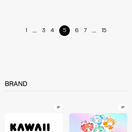
...
...
1
3
4
5
6
7
15
BRAND
IP
IP