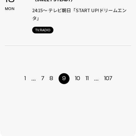
MON
24:15〜 テレビ朝日「START UP!ドリームエン
タ」
TV.RADIO
...
...
1
7
8
9
10
11
107