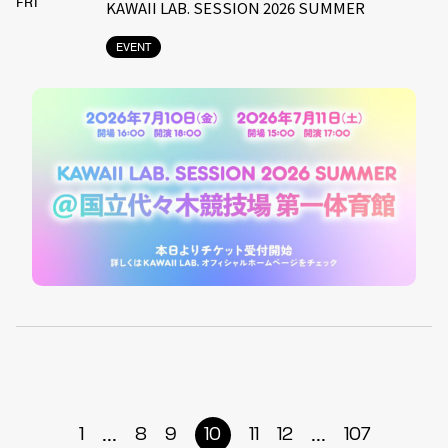
FRI
KAWAII LAB. SESSION 2026 SUMMER
EVENT
...
...
1
8
9
10
11
12
107