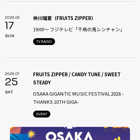
仲川瑠夏（FRUITS ZIPPER）
2026.05
17
19:00〜 フジテレビ「千鳥の鬼レンチャン」
SUN
TV.RADIO
FRUITS ZIPPER / CANDY TUNE / SWEET
2026.07
25
STEADY
SAT
OSAKA GIGANTIC MUSIC FESTIVAL 2026 -
THANKS 10TH GIGA-
EVENT