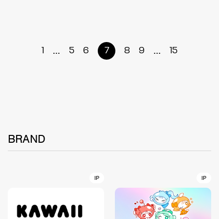
...
...
1
5
6
7
8
9
15
BRAND
IP
IP