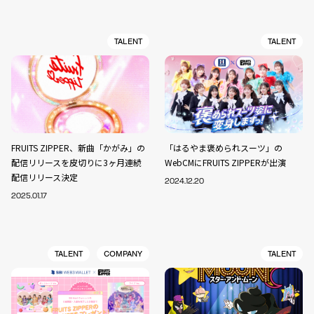
TALENT
TALENT
FRUITS ZIPPER、新曲「かがみ」の
「はるやま褒められスーツ」の
配信リリースを皮切りに3ヶ月連続
WebCMにFRUITS ZIPPERが出演
配信リリース決定
2024.12.20
2025.01.17
TALENT
COMPANY
TALENT