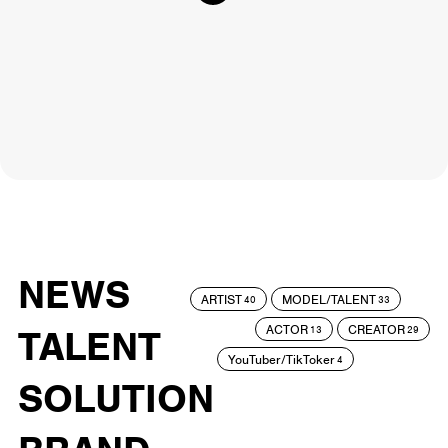
NEWS
ARTIST
MODEL/TALENT
40
33
ACTOR
CREATOR
TALENT
13
29
YouTuber/TikToker
4
SOLUTION