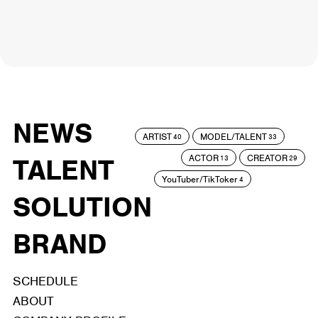
NEWS
ARTIST
MODEL/TALENT
40
33
ACTOR
CREATOR
TALENT
13
29
YouTuber/TikToker
4
SOLUTION
BRAND
SCHEDULE
ABOUT