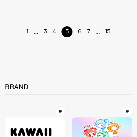
...
...
1
3
4
5
6
7
15
BRAND
IP
IP