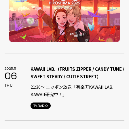
KAWAII LAB.（FRUITS ZIPPER / CANDY TUNE /
2025.11
06
SWEET STEADY / CUTIE STREET）
THU
21:30〜 ニッポン放送「有楽町KAWAII LAB.
KAWAII研究中！」
TV.RADIO