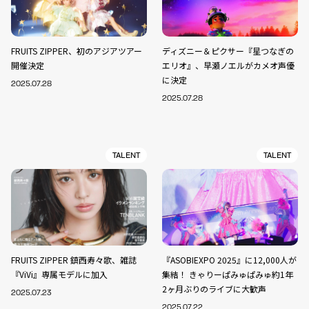
FRUITS ZIPPER、初のアジアツアー
ディズニー＆ピクサー『星つなぎの
開催決定
エリオ』、早瀬ノエルがカメオ声優
に決定
2025.07.28
2025.07.28
TALENT
TALENT
FRUITS ZIPPER 鎮西寿々歌、雑誌
『ASOBIEXPO 2025』に12,000人が
『ViVi』専属モデルに加入
集結！ きゃりーぱみゅぱみゅ約1年
2ヶ月ぶりのライブに大歓声
2025.07.23
2025.07.22