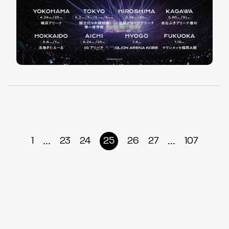
...
...
1
23
24
25
26
27
107