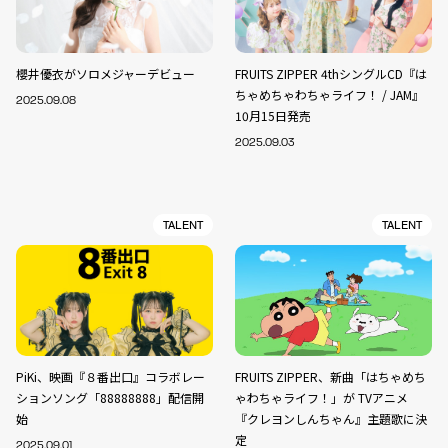
櫻井優衣がソロメジャーデビュー
FRUITS ZIPPER 4thシングルCD『は
ちゃめちゃわちゃライフ！ / JAM』
2025.09.08
10月15日発売
2025.09.03
TALENT
TALENT
PiKi、映画『８番出口』コラボレー
FRUITS ZIPPER、新曲「はちゃめち
ションソング「88888888」配信開
ゃわちゃライフ！」が TVアニメ
始
『クレヨンしんちゃん』主題歌に決
定
2025.09.01