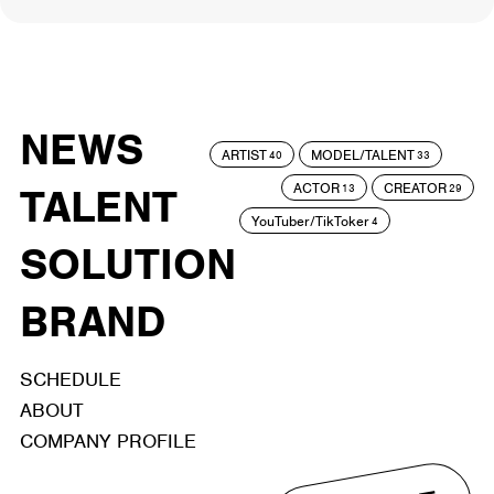
NEWS
ARTIST
MODEL/TALENT
40
33
ACTOR
CREATOR
TALENT
13
29
YouTuber/TikToker
4
SOLUTION
BRAND
SCHEDULE
ABOUT
COMPANY PROFILE