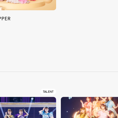
IPPER
S
TALENT