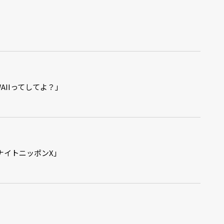
AWAIIってしてよ？」
ールナイトニッポンX」