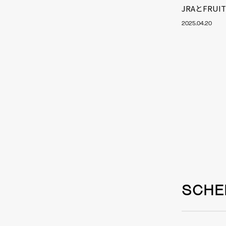
JRAとFRU
2025.04.20
SCHE