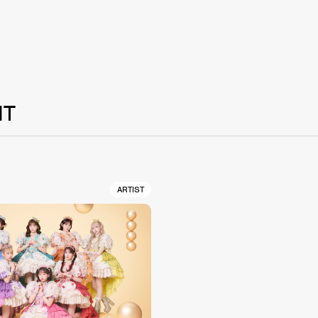
NT
ARTIST