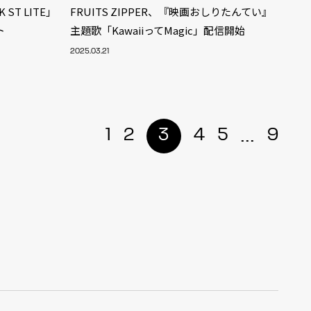
K ST LITE」
FRUITS ZIPPER、『映画おしりたんてい』
ト
主題歌「KawaiiってMagic」配信開始
2025.03.21
...
1
2
3
4
5
9