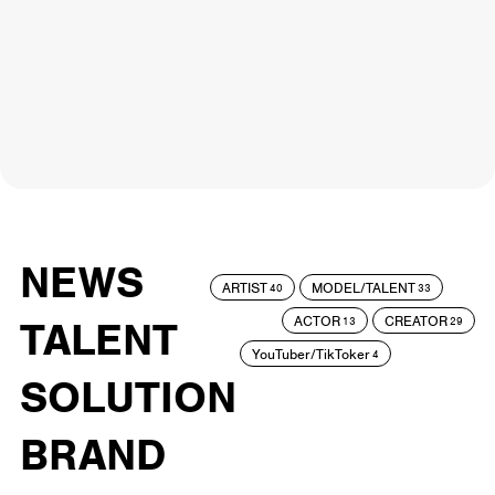
NEWS
ARTIST
MODEL/TALENT
40
33
ACTOR
CREATOR
TALENT
13
29
YouTuber/TikToker
4
SOLUTION
BRAND