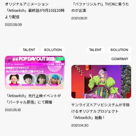
オリジナルアニメーション
「バファリンルナi」TVCMに葵うた
「Artiswitch」最終話が9月10日20時
のが出演
より配信
2021.08.31
2021.09.09
TALENT
SOLUTION
TALENT
SOLUTION
COMPANY
「Artiswitch」先行上映イベントが
「バーチャル原宿」にて開催
サンライズ×アソビシステムが手掛
2021.05.18
けるオリジナルプロジェクト
「Artiswitch」始動！
2021.04.30