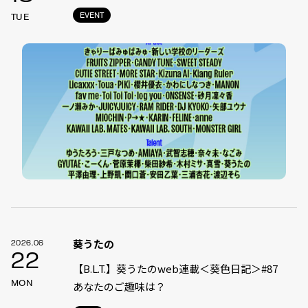
EVENT
TUE
葵うたの
2026.06
22
【B.L.T.】葵うたのweb連載＜葵色日記＞#87
MON
あなたのご趣味は？