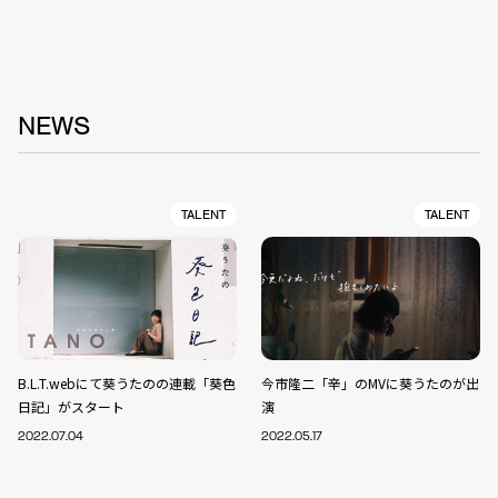
NEWS
TALENT
TALENT
B.L.T.webにて葵うたのの連載「葵色
今市隆二「辛」のMVに葵うたのが出
日記」がスタート
演
2022.07.04
2022.05.17