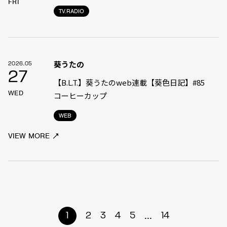
FRI
TV.RADIO
葵うたの
2026.05
27
【B.L.T.】葵うたのweb連載【葵色日記】#85
WED
コーヒーカップ
WEB
VIEW MORE
...
1
2
3
4
5
14