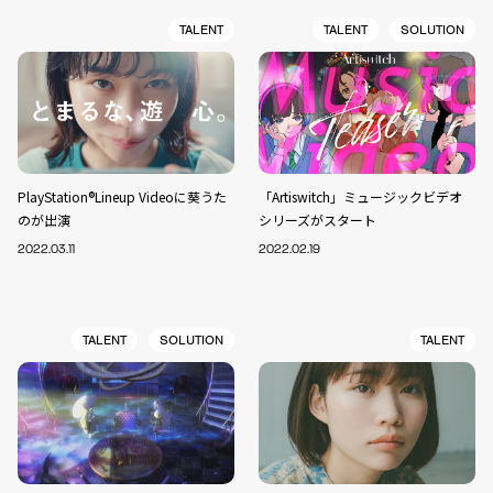
TALENT
TALENT
SOLUTION
PlayStation®Lineup Videoに葵うた
「Artiswitch」ミュージックビデオ
のが出演
シリーズがスタート
2022.03.11
2022.02.19
TALENT
SOLUTION
TALENT