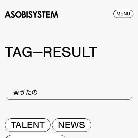
MENU
TAG—RESULT
葵うたの
TALENT
NEWS