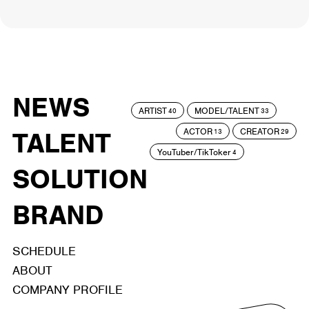
NEWS
ARTIST
MODEL/TALENT
40
33
ACTOR
CREATOR
TALENT
13
29
YouTuber/TikToker
4
SOLUTION
BRAND
SCHEDULE
ABOUT
COMPANY PROFILE