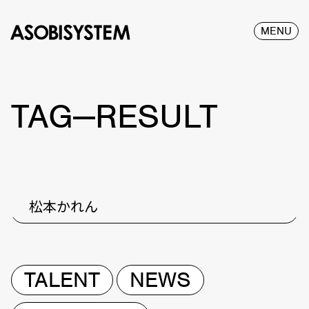
MENU
TAG—RESULT
松本かれん
TALENT
NEWS