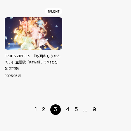
TALENT
FRUITS ZIPPER、『映画おしりたん
てい』主題歌「KawaiiってMagic」
配信開始
2025.03.21
...
1
2
3
4
5
9