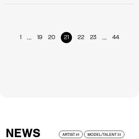
...
...
1
19
20
21
22
23
44
NEWS
ARTIST
MODEL/TALENT
40
33