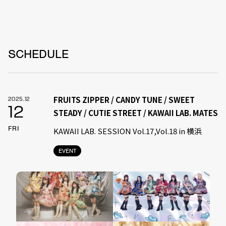
SCHEDULE
FRUITS ZIPPER / CANDY TUNE / SWEET
2025.12
12
STEADY / CUTIE STREET / KAWAII LAB. MATES
FRI
KAWAII LAB. SESSION Vol.17,Vol.18 in 横浜
EVENT