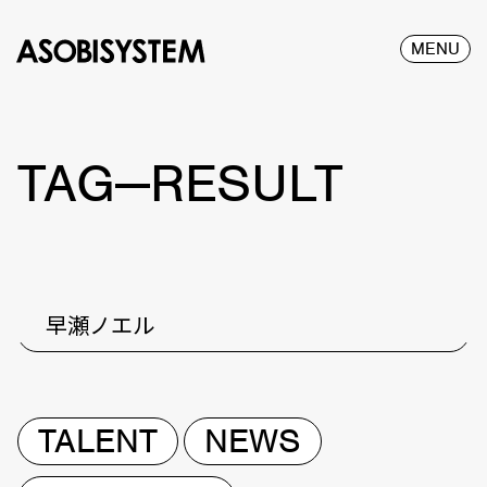
MENU
TAG—RESULT
早瀬ノエル
TALENT
NEWS