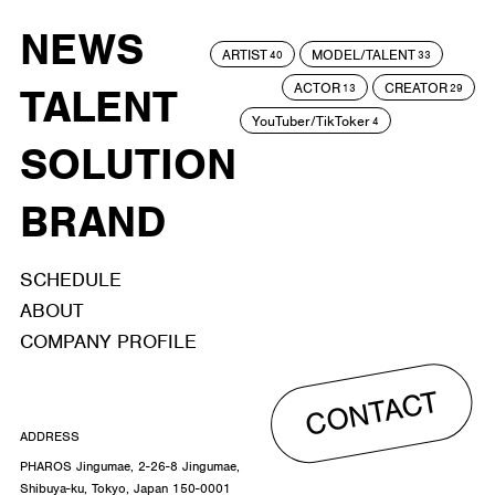
NEWS
ARTIST
MODEL/TALENT
40
33
ACTOR
CREATOR
TALENT
13
29
YouTuber/TikToker
4
SOLUTION
BRAND
SCHEDULE
ABOUT
COMPANY PROFILE
CONTACT
ADDRESS
PHAROS Jingumae, 2-26-8 Jingumae,
Shibuya-ku, Tokyo, Japan 150-0001