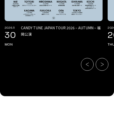
CANDY TUNE JAPAN TOUR 2026 – AUTUMN – 福
2026.11
2026
30
2
岡公演
MON
TH