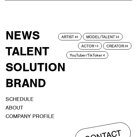
NEWS
ARTIST
MODEL/TALENT
40
33
ACTOR
CREATOR
TALENT
13
29
YouTuber/TikToker
4
SOLUTION
BRAND
SCHEDULE
ABOUT
COMPANY PROFILE
CONTACT