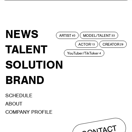
NEWS
ARTIST
MODEL/TALENT
40
33
ACTOR
CREATOR
TALENT
13
29
YouTuber/TikToker
4
SOLUTION
BRAND
SCHEDULE
ABOUT
COMPANY PROFILE
CONTACT