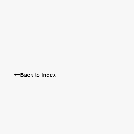
BRA
SCHEDULE
ABOUT
←Back to Index
Twitter
Instagram
Facebook
YouTube
Discord
Note
LINE