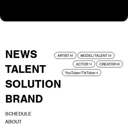
NEWS
ARTIST
MODEL/TALENT
40
33
ACTOR
CREATOR
TALENT
13
29
YouTuber/TikToker
4
SOLUTION
BRAND
SCHEDULE
ABOUT