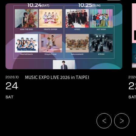
MUSIC EXPO LIVE 2026 in TAIPEI
2026.10
202
24
2
SAT
SA