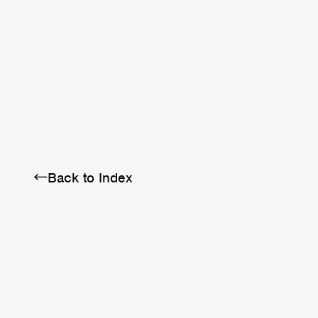
BRA
SCHEDULE
ABOUT
←Back to Index
Twitter
Instagram
Facebook
YouTube
Discord
Note
LINE