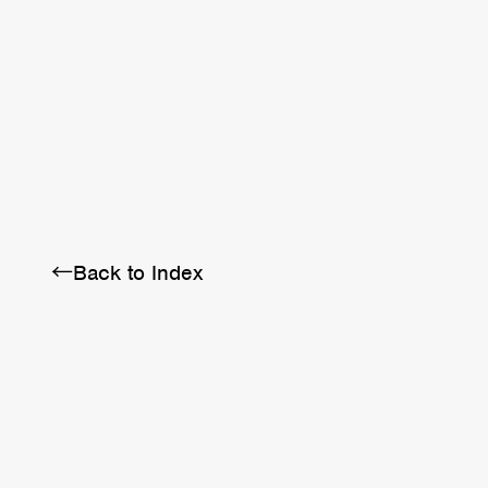
BRA
SCHEDULE
ABOUT
←Back to Index
Twitter
Instagram
Facebook
YouTube
Discord
Note
LINE