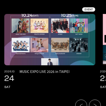
EVENT
MUSIC EXPO LIVE 2026 in TAIPEI
2026.10
202
24
2
SAT
SA