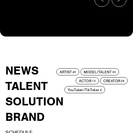
NEWS
ARTIST
MODEL/TALENT
40
33
ACTOR
CREATOR
TALENT
13
29
YouTuber/TikToker
4
SOLUTION
BRAND
SCHEDULE