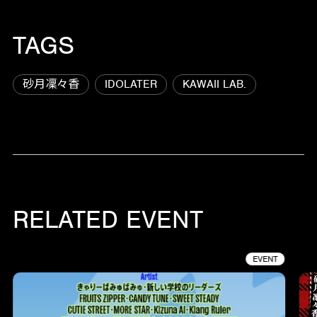
TAGS
砂月凜々香
IDOLATER
KAWAII LAB.
RELATED EVENT
EVENT