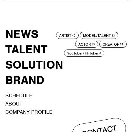
NEWS
ARTIST
MODEL/TALENT
40
33
ACTOR
CREATOR
TALENT
13
29
YouTuber/TikToker
4
SOLUTION
BRAND
SCHEDULE
ABOUT
COMPANY PROFILE
CONTACT