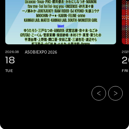
ASOBIEXPO 2026
2026.08
202
18
2
TUE
FRI