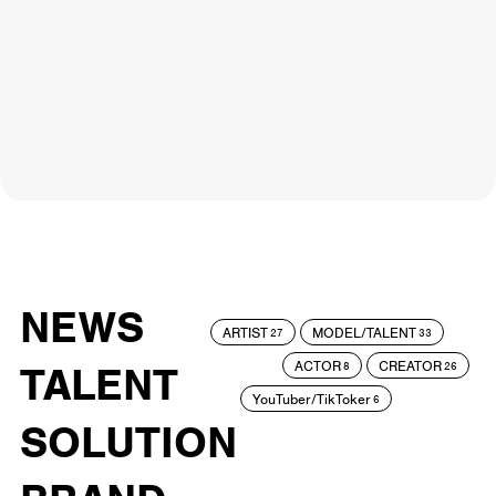
NEWS
ARTIST
MODEL/TALENT
27
33
ACTOR
CREATOR
TALENT
8
26
YouTuber/TikToker
6
SOLUTION