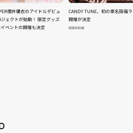
ZIPPER櫻井優衣のアイドルデビュ
CANDY TUNE、初の東名阪福
ロジェクトが始動！ 限定グッズ
開催が決定
念イベントの開催も決定
2023.10.19
S
ARTIST
MODEL/T
40
D
ACTOR
13