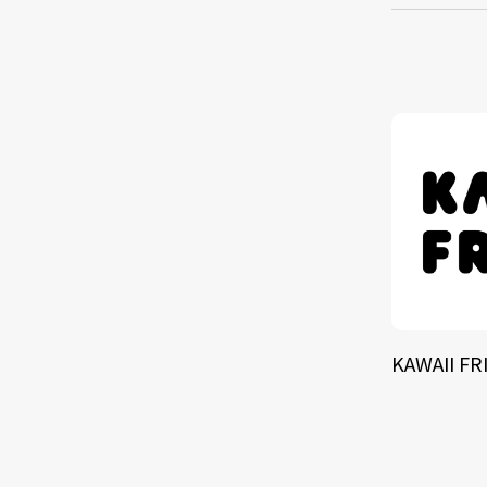
TALE
SOLU
BRA
KAWAII FR
SCHEDULE
ABOUT