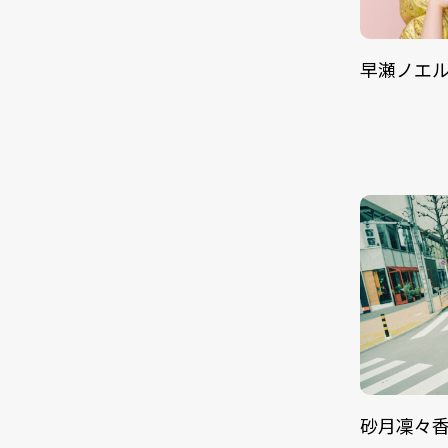
早瀬ノエ
砂月凜々