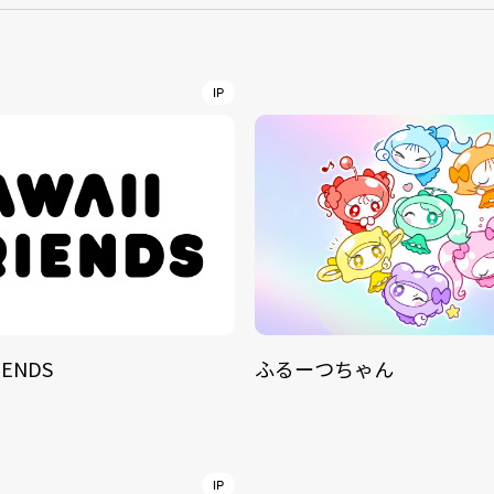
NT
YouTuber/TikToke
IP
TION
ND
IENDS
ふるーつちゃん
ADDRES
PHAROS 
COMPANY PROFILE
Shibuya-
IP