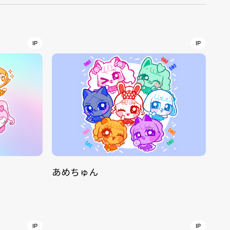
r
4
IP
IP
CONTACT
あめちゅん
S
Jingumae, 2-26-8 Jingumae,
ku, Tokyo, Japan 150-0001
IP
IP