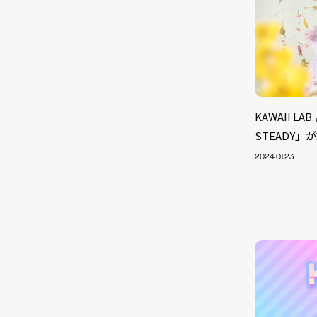
KAWAII L
STEADY」
2024.01.23