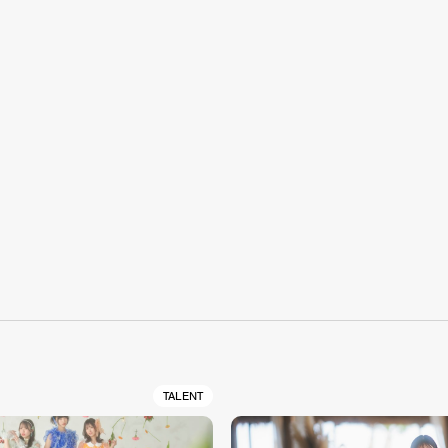
S
TALENT