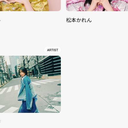
ル
松本かれん
ARTIST
香