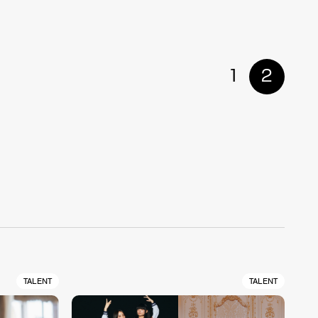
1
2
TALENT
TALENT